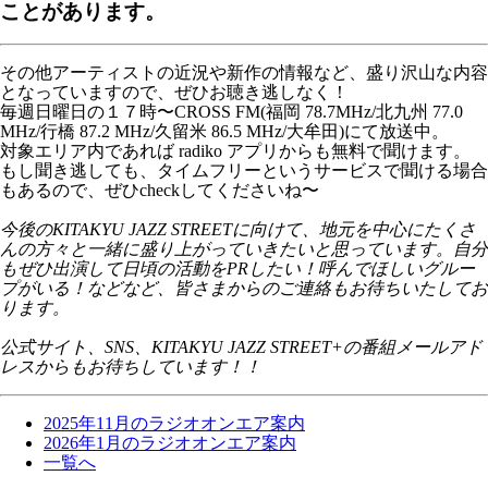
ことがあります。
その他アーティストの近況や新作の情報など、盛り沢山な内容
となっていますので、ぜひお聴き逃しなく！
毎週日曜日の１７時〜CROSS FM(福岡 78.7MHz/北九州 77.0
MHz/行橋 87.2 MHz/久留米 86.5 MHz/大牟田)にて放送中。
対象エリア内であれば radiko アプリからも無料で聞けます。
もし聞き逃しても、タイムフリーというサービスで聞ける場合
もあるので、ぜひcheckしてくださいね〜
今後のKITAKYU JAZZ STREETに向けて、地元を中心にたくさ
んの方々と一緒に盛り上がっていきたいと思っています。自分
もぜひ出演して日頃の活動をPRしたい！呼んでほしいグルー
プがいる！などなど、皆さまからのご連絡もお待ちいたしてお
ります。
公式サイト、SNS、KITAKYU JAZZ STREET+の番組メールアド
レスからもお待ちしています！！
2025年11月のラジオオンエア案内
2026年1月のラジオオンエア案内
一覧へ